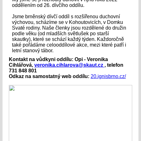
oddělením od 26. dívčího oddílu.
Jsme brněnský dívčí oddíl s rozšířenou duchovní
výchovou, scházíme se v Kohoutovicích, v Domku
Svaté rodiny. Naše členky jsou rozdělené do družin
podle věku (od mladších světlušek po starší
skautky), které se schází každý týden. Každoročně
také pořádáme celooddílové akce, mezi které patří i
letní stanový tábor.
Kontakt na vůdkyni oddílu: Opi - Veronika
Cihlářová,
veronika.cihlarova@skaut.cz
, telefon
731 848 801
Odkaz na samostatný web oddílu:
20.ignisbrno.cz/