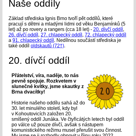
Naše oddíly
Základ střediska Ignis Brno tvoří pět oddílů, které
pracují s dětmi a mladými lidmi od věku Benjamínků (5
let) až po rovery a rangers (cca 18 let) -
20. dívčí oddíl
,
26. dívčí oddíl
,
27. chlapecký oddíl
,
72. chlapecký oddíl
a
91. chlapecký oddíl
. Nedílnou součástí střediska je
také oddíl
oldskautů (72†)
.
20. dívčí oddíl
Přátelství, víra, naděje, to nás
pevně spojuje. Rozkvetem v
slunečné kvítky, jsme skautky z
Brna dvacítky!
Historie našeho oddílu sahá až do
30. let minulého století, kdy byl
v Kohoutovicích založen 20.
smíšený oddíl Junáka. Ve čtyřicátých letech byl oddíl
po válce už pouze dívčí, avšak s nástupem
komunistického režimu musel přerušit svou činnost.
My jsme se ji rozhodly obnovit v říjnu roku 2022